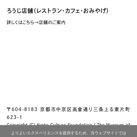
ろうじ店舗（レストラン・カフェ・おみやげ）
詳しくはこちら→店舗のご案内
〒604-8183 京都市中京区高倉通り三条上る東片町
623-1
Copyright (C) Kyoto Culture Foundation / The Museum of
Kyoto All rights reserved.
よりよいエクスペリエンスを提供するため、当ウェブサイトでは