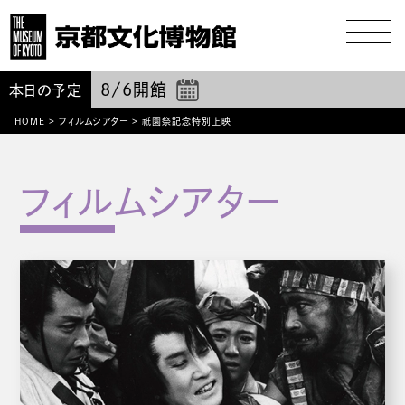
8/6
開館
本日の予定
祇園
HOME
>
フィルムシアター
>
祭記念特別上映