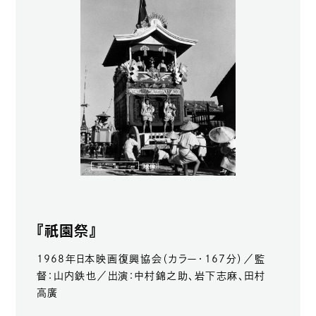
祇園
『
祭』
1968年日本映画復興協会（カラー・167分）／監
督：山内鉄也／出演：中村錦之助、岩下志麻、田村
高廣