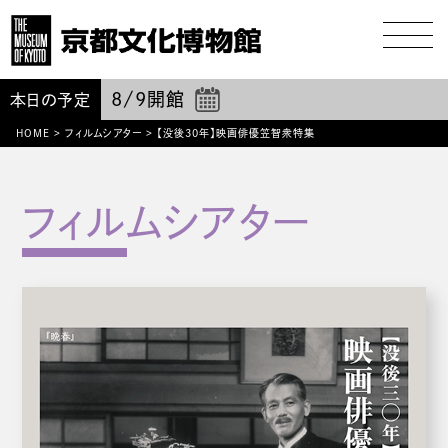
8/9
開館
本日の予定
HOME
>
フィルムシアター
>
【没後30年】映画俳優笠智衆特集