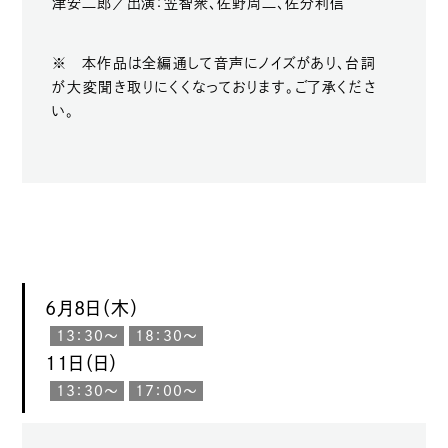
津安二郎／出演：笠智衆、佐野周二、佐分利信
※ 本作品は全編通して音声にノイズがあり、台詞
が大変聞き取りにくくなっております。ご了承くださ
い。
6月8日（木）
13：30〜
18：30〜
11日（日）
13：30〜
17：00〜