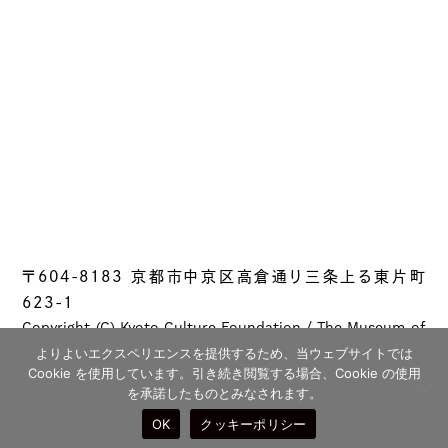
〒604-8183 京都市中京区高倉通り三条上る東片町
623-1
Copyright (C) Kyoto Culture Foundation / The Museum of
Kyoto All rights reserved.
よりよいエクスペリエンスを提供するため、当ウェブサイトでは
Cookie を使用しています。引き続き閲覧する場合、Cookie の使用
を承諾したものとみなされます。
OK
クッキーポリシー