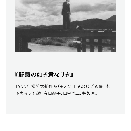
『野菊の如き君なりき』
1955年松竹大船作品（モノクロ・92分）／監督：木
下恵介／出演：有田紀子、田中晋二、笠智衆。