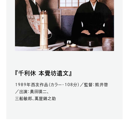
『千利休 本覺坊遺文』
1989年西友作品（カラー・108分）／監督：熊井啓
／出演：奥田瑛二、
三船敏郎、萬屋錦之助