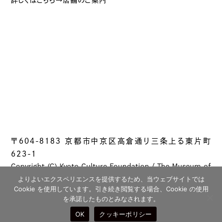
〒604-8183 京都市中京区高倉通り三条上る東片町
623-1
Copyright (C) Kyoto Culture Foundation / The Museum of
Kyoto All rights reserved.
よりよいエクスペリエンスを提供するため、当ウェブサイトでは
Cookie を使用しています。引き続き閲覧する場合、Cookie の使用
を承諾したものとみなされます。
OK
クッキーポリシー