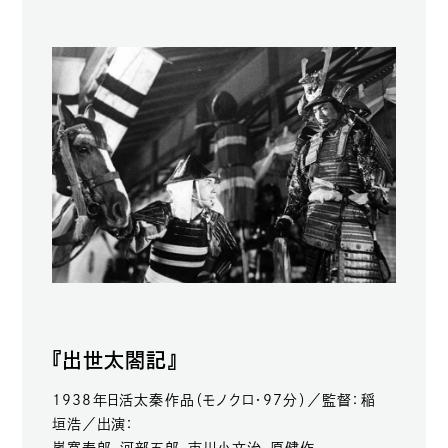
『出世太閤記』
1938年日活太秦作品（モノクロ・97分）／監督：稲
垣浩／出演：
嵐寛寿郎、河部五郎、市川小文治、原健作