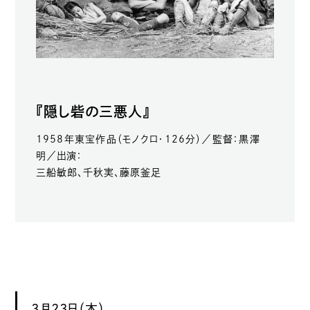
『隠し砦の三悪人』
1958年東宝作品（モノクロ・126分）／監督：黒澤
明／出演：
三船敏郎、千秋実、藤原釜足
3月23日（木）