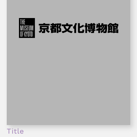
Title