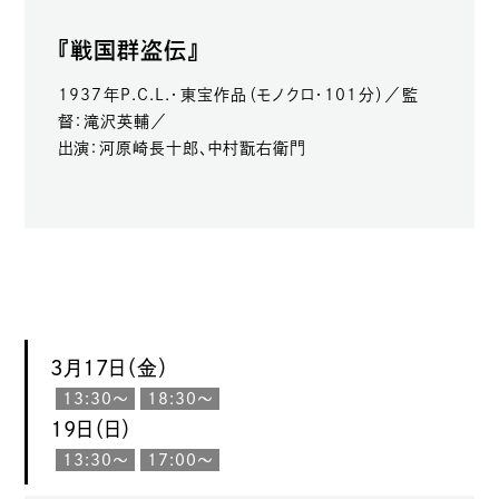
『戦国群盗伝』
1937年P.C.L.・東宝作品（モノクロ・101分）／監
督：滝沢英輔／
出演：河原崎長十郎、中村翫右衛門
3月17日（金）
13:30〜
18:30〜
19日（日）
13:30〜
17:00〜