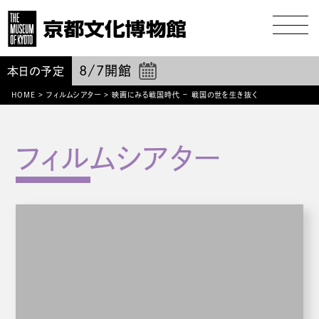
8/7
開館
本日の予定
HOME
>
フィルムシアター
>
映画にみる戦国時代 − 戦国の世を生き抜く