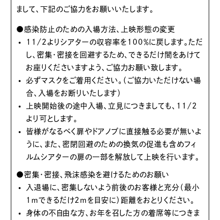
まして、下記のご協力をお願いいたします。
●感染防止のための入場方法、上映形態の変更
11/2より
シアターの収容率を100％に戻します。ただ
し、密集・密接を回避するため、できるだけ間をあけて
お座りくださいますよう、ご協力お願い致します。
必ずマスクをご着用ください。（ご協力いただけない場
合、入場をお断りいたします）
上映開始後の途中入場、立見につきましても、11/2
より可とします。
皆様がなるべく扉やドアノブに直接触る必要が無いよ
うに、また、密閉回避のための換気の促進も含めフィ
ルムシアターの扉の一部を解放して上映を行います。
●密集・密接、飛沫感染を避けるためのお願い
入退場に、密集しないよう前後のお客様と充分（最小
１ｍできるだけ２ｍを目安に）距離をおとりください。
身体の不自由な方、お年を召した方の着席等につきま