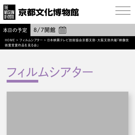
8/7
開館
本日の予定
HOME
>
フィルムシアター
>
日本映画テレビ技術協会京都支部・大阪支部共催「映像技
術賞受賞作品を見る会」