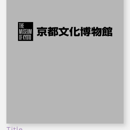
Title