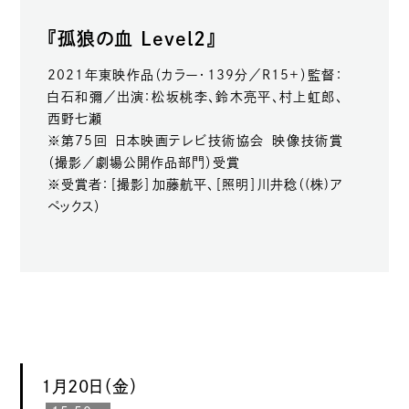
『孤狼の血 Level2』
2021年東映作品（カラー・139分／R15+）監督：
白石和彌／出演：松坂桃李、鈴木亮平、村上虹郎、
西野七瀬
※第75回 日本映画テレビ技術協会 映像技術賞
（撮影／劇場公開作品部門）受賞
※受賞者：［撮影］加藤航平、［照明］川井稔（(株)ア
ペックス）
1月20日（金）