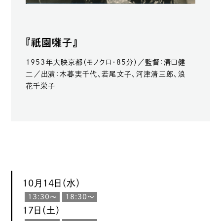
祇園
『
囃子』
1953年大映京都（モノクロ・85分）／監督：溝口健
二／出演：木暮実千代、若尾文子、河津清三郎、浪
花千栄子
10月14日（水）
13:30〜
18:30〜
17日（土）