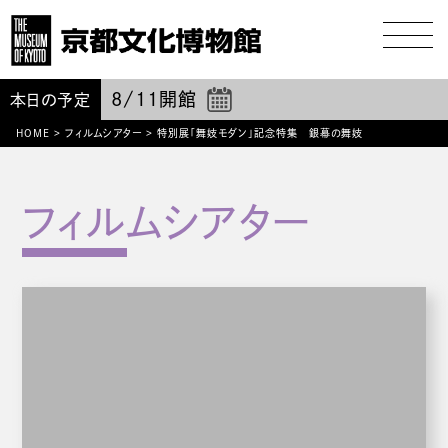
8/11
開館
本日の予定
HOME
>
フィルムシアター
>
特別展「舞妓モダン」記念特集 銀幕の舞妓