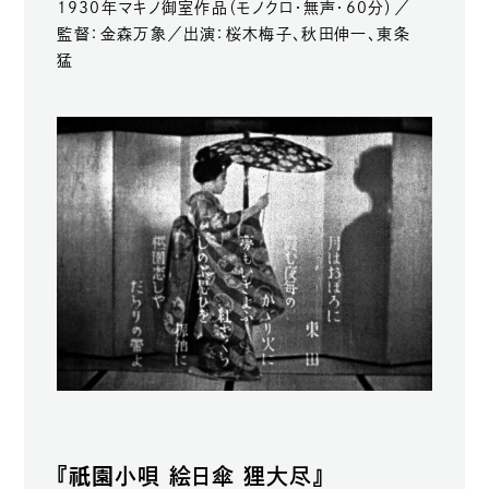
1930年マキノ御室作品（モノクロ・無声・60分）／
監督：金森万象／出演：桜木梅子、秋田伸一、東条
猛
祇園
『
小唄 絵日傘 狸大尽』