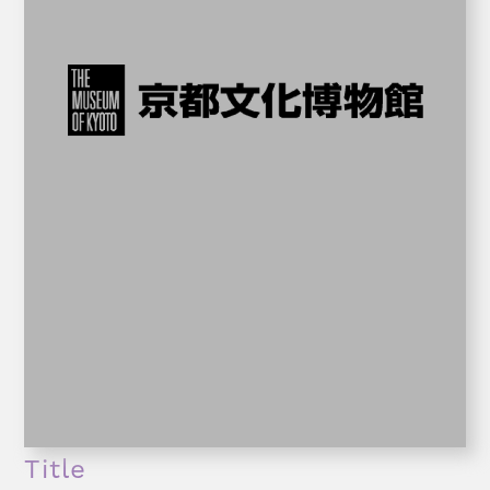
Title