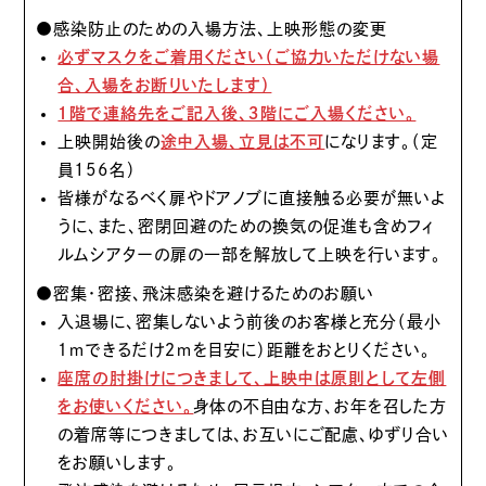
●感染防止のための入場方法、上映形態の変更
必ずマスクをご着用ください（ご協力いただけない場
合、入場をお断りいたします）
１階で連絡先をご記入後、３階にご入場ください。
上映開始後の
途中入場、立見は不可
になります。（定
員156名）
皆様がなるべく扉やドアノブに直接触る必要が無いよ
うに、また、密閉回避のための換気の促進も含めフィ
ルムシアターの扉の一部を解放して上映を行います。
●密集・密接、飛沫感染を避けるためのお願い
入退場に、密集しないよう前後のお客様と充分（最小
１ｍできるだけ２ｍを目安に）距離をおとりください。
座席の肘掛けにつきまして、上映中は原則として左側
をお使いください。
身体の不自由な方、お年を召した方
の着席等につきましては、お互いにご配慮、ゆずり合い
をお願いします。