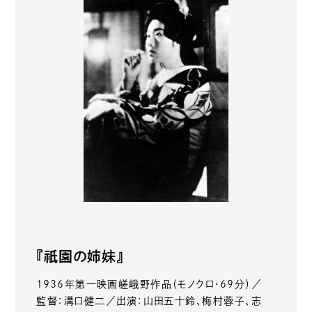
祇園
『
の姉妹』
1936年第一映画嵯峨野作品（モノクロ・69分）／
監督：溝口健二／出演：山田五十鈴、梅村蓉子、志