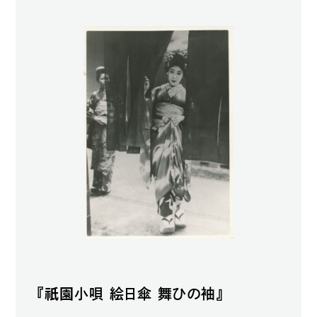
祇園
『
小唄 絵日傘 舞ひの袖』