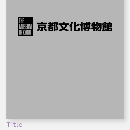
Title