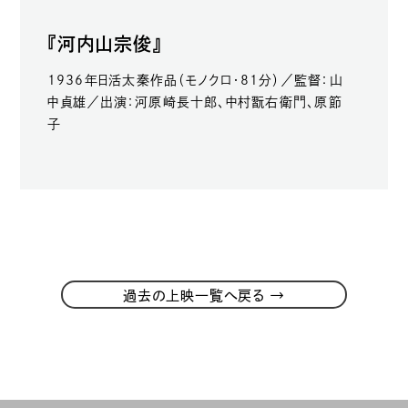
『河内山宗俊』
1936年日活太秦作品（モノクロ・81分）／監督：山
中貞雄／出演：河原崎長十郎、中村翫右衛門、原節
子
→
過去の上映一覧へ戻る