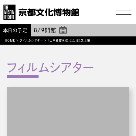
8/9
開館
本日の予定
HOME
>
フィルムシアター
>
「山中貞雄を偲ぶ会」記念上映