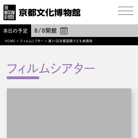
8/8
開館
本日の予定
HOME
>
フィルムシアター
>
第21回京都国際子ども映画祭