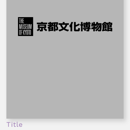
Title