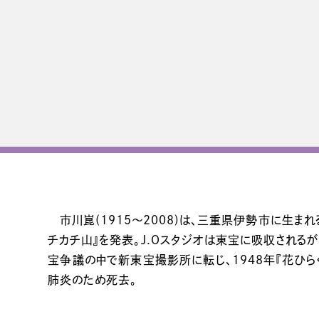
市川崑(1915～2008)は、三重県伊勢市に生まれ
チカチ山』を発表。J.Oスタジオは東宝に吸収され
宝争議の中で新東宝撮影所に転じ、1948年『花ひら
肺炎のため死去。