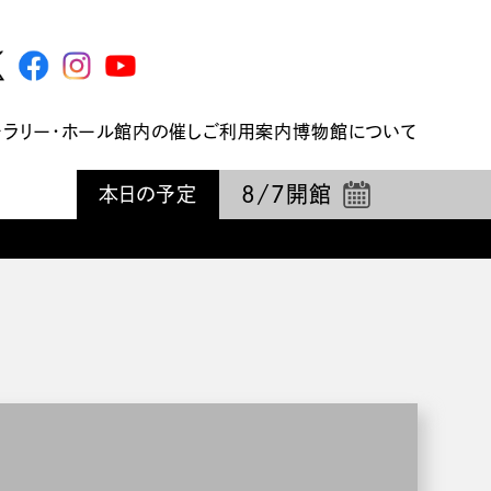
ャラリー・ホール
館内の催し
ご利用案内
博物館について
8/7
開館
本日の予定