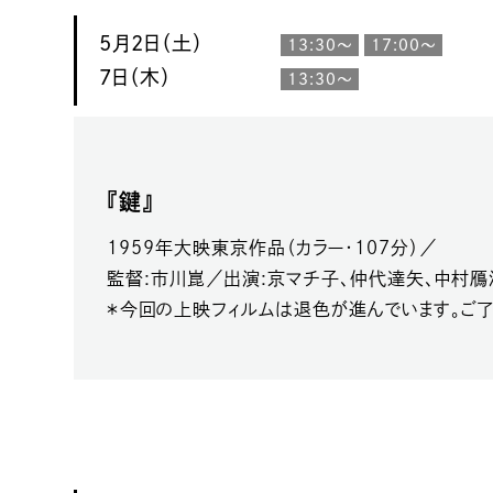
5月2日（土）
13:30～
17:00～
7日（木）
13:30～
『鍵』
1959年大映東京作品（カラー・107分）／
監督:市川崑／出演:京マチ子、仲代達矢、中村鴈
＊今回の上映フィルムは退色が進んでいます。ご了