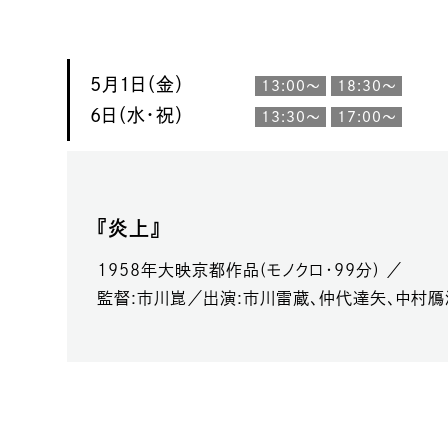
5月1日（金）
13:00～
18:30～
6日（水・祝）
13:30～
17:00～
『炎上』
1958年大映京都作品(モノクロ・99分) ／
監督:市川崑／出演:市川雷蔵、仲代達矢、中村