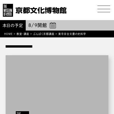
8/9
開館
本日の予定
HOME
>
教室・講座
>
ぶんぱく京都講座
>
東寺百合文書の史料学