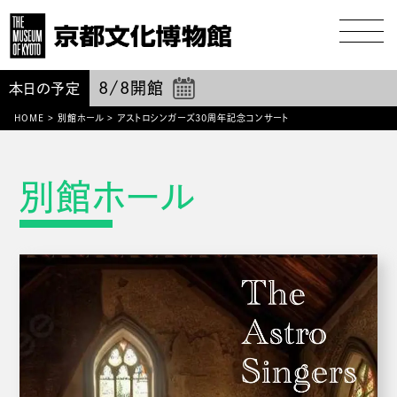
8/8
開館
本日の予定
HOME
>
別館ホール
>
アストロシンガーズ30周年記念コンサート