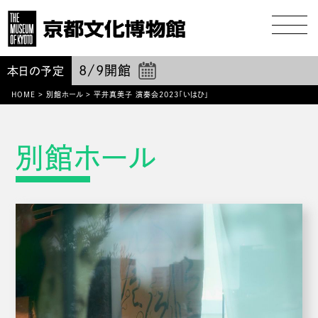
8/9
開館
本日の予定
HOME
>
別館ホール
>
平井真美子 演奏会2023「いはひ」