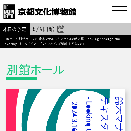
8/9
開館
本日の予定
HOME
>
別館ホール
>
鈴木マサル テキスタイルの表と裏-Looking through the
overlay- トークイベント：「テキスタイルが出来上がるまで」