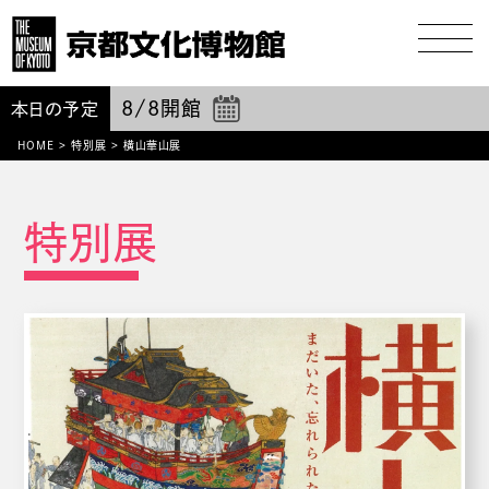
8/8
開館
本日の予定
HOME
>
特別展
>
横山華山展