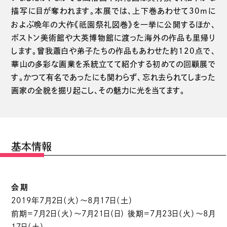
描写に目が奪われます。本展では、上下巻あわせて30mに
祇園
およぶ晩年の大作《
祭礼図巻》を一挙に公開するほか、
ボストン美術館や大英博物館に渡った海外の作品も里帰り
します。曾我蕭白や弟子たちの作品もあわせた約120点で、
華山の多彩な画業を系統立てて紹介する初めての回顧展で
す。かつて有名であったにも関わらず、忘れ去られてしまった
画家の全貌を掘り起こし、その魅力に光を当てます。
基本情報
会期
2019年7月2日（火）～8月17日（土）
前期=7月2日（火）～7月21日（日） 後期=7月23日（火）～8月
17日（土）