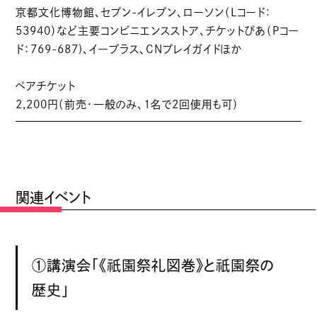
京都⽂化博物館、セブン-イレブン、ローソン（Lコード：
53940）など主要コンビニエンスストア、チケットぴあ（Pコー
ド：769-687)、イープラス、CNプレイガイドほか
ペアチケット
2,200円（前売・一般のみ、1名で2回使用も可）
関連イベント
祇園
祇園
①講演会「《
祭礼図巻》と
祭の
歴史」