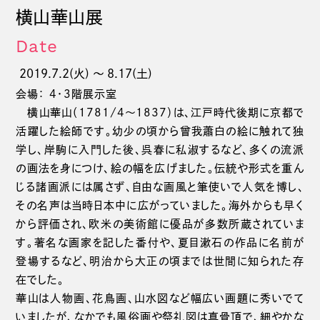
横山華山展
Date
2019.7.2(火) 〜 8.17(土)
会場： 4・3階展示室
横山華山（1781/4～1837）は、江戸時代後期に京都で
活躍した絵師です。幼少の頃から曾我蕭白の絵に触れて独
学し、岸駒に入門した後、呉春に私淑するなど、多くの流派
の画法を身につけ、絵の幅を広げました。伝統や形式を重ん
じる諸画派には属さず、自由な画風と筆使いで人気を博し、
その名声は当時日本中に広がっていました。海外からも早く
から評価され、欧米の美術館に優品が多数所蔵されていま
す。著名な画家を記した番付や、夏目漱石の作品に名前が
登場するなど、明治から大正の頃までは世間に知られた存
在でした。
華山は人物画、花鳥画、山水図など幅広い画題に秀いでて
いましたが、なかでも風俗画や祭礼図は真骨頂で、細やかな