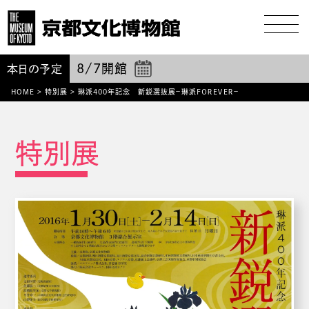
8/7
開館
本日の予定
HOME
>
特別展
>
琳派400年記念 新鋭選抜展－琳派ＦＯＲＥＶＥＲ－