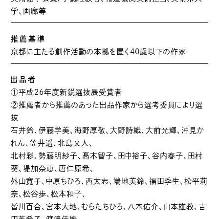
学、画廊等
推薦基準
京都に主たる創作活動の本拠を置く40歳以下の作家
出品者
①平成26年度新鋭選抜展受賞者
②推薦者から推薦のあった出品作家から選考委員により選
抜
石井鈴、伊藤学美、海野厚敬、大野詩織、大前光輝、沖見か
れん、笠井遥、北島文人、
北村彩、勢藤明紗子、髙木智子、田中裕子、谷内春子、田村
葵、堤加奈恵、唐仁原希、
外山寛子、中原ちひろ、西太志、端地美鈴、福田季生、松平莉
奈、松谷歩、松本和子、
皆川百合、宮本大地、むらたちひろ、八木佑介、山本雄教、吉