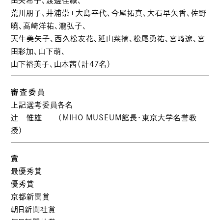
田芙希子、渡邊佳織、
荒川朋子、井浦崇＋大島幸代、今尾拓真、大石早矢香、佐野
曉、高崎洋祐、瀧弘子、
天牛美矢子、西久松友花、延山菜摘、松尾勇祐、宮﨑遼、宮
田彩加、山下萌、
山下裕美子、山本茜（計47名）
審査委員
上記選考委員各名
辻 惟雄 （MIHO MUSEUM館長・東京大学名誉教
授）
賞
最優秀賞
優秀賞
京都新聞賞
朝日新聞社賞