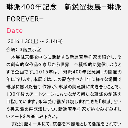
琳派400年記念 新鋭選抜展－琳派
ＦＯＲＥＶＥＲ－
Date
2016.1.30(土) 〜 2.14(日)
会場： ３階展示室
本展は京都を中心に活動する新進若手作家を紹介し、そ
の創造的な作品を京都から世界 へ積極的に発信しようと
する企画です。2015年は、「琳派400年記念祭」の開催の
年に当ります。本展では、この記念すべき1年に様々な場面で
琳派に触れた若手作家が、琳派の美意識に向き合うことで、
100年後のアートシーンにもつながる新たな琳派の創造を
目指しています。永年受け継がれ親しまれてきた「琳派」とい
う美意識を再認識しつつ、新進若手作家が挑むみずみずし
いアートをお楽しみ下さい。
また別館ホールにて、京都を本拠地として活躍をされてい