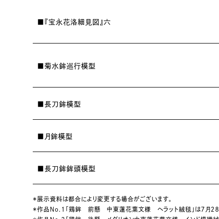
■『宝永花洛細見図』六
■菊水鉾巡行模型
■長刀鉾模型
■月鉾模型
■長刀鉾鉾頭模型
＊展示資料は都合により変更する場合がございます。
＊作品No.1「鶏鉾 前懸 中東蓮花葉文様 ヘラット絨毯」は7月28