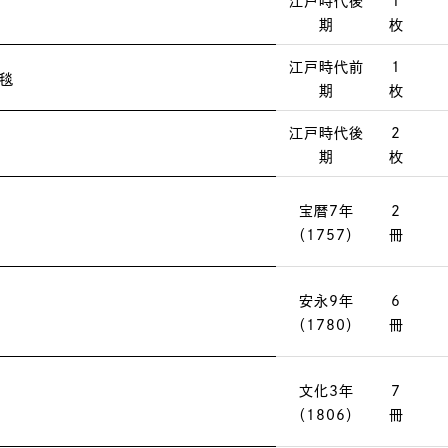
江戸時代後
1
期
枚
江戸時代前
1
毯
期
枚
江戸時代後
2
期
枚
宝暦7年
2
（1757）
冊
安永9年
6
（1780）
冊
文化3年
7
（1806）
冊