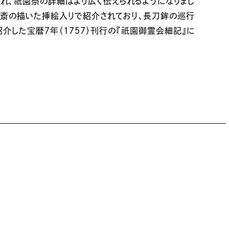
祇園
れ、
祭の詳細はより広く伝えられるようになりまし
斎の描いた挿絵入りで紹介されており、長刀鉾の巡行
祇園
した宝暦７年（1757）刊行の『
御霊会細記』に