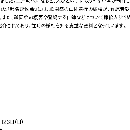
ました。江戸時代になると、人びとの手に取りやすい本が刊行さ
祇園
れた『都名所図会』には、
祭の山鉾巡行の様相が、竹原春朝
祇園
。また、
祭の概要や登場する山鉾などについて挿絵入りで紹介
紹介されており、往時の様相を知る貴重な資料となっています。
月23日（日）