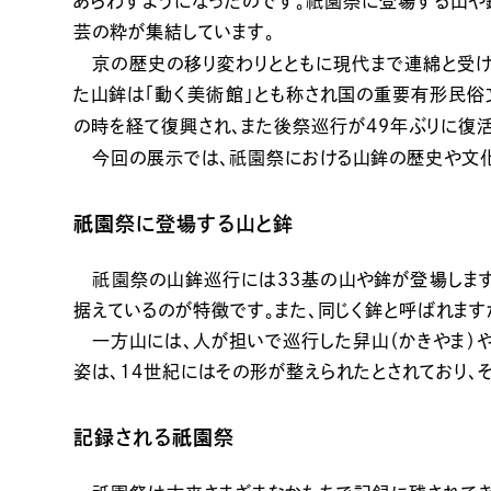
祇園
あらわすようになったのです。
祭に登場する山や
芸の粋が集結しています。
京の歴史の移り変わりとともに現代まで連綿と受け
た山鉾は「動く美術館」とも称され国の重要有形民俗
の時を経て復興され、また後祭巡行が49年ぶりに復活
祇園
今回の展示では、
祭における山鉾の歴史や文化
祇園
祭に登場する山と鉾
祇園
祭の山鉾巡行には３３基の山や鉾が登場します
据えているのが特徴です。また、同じく鉾と呼ばれま
一方山には、人が担いで巡行した舁山（かきやま）や
姿は、14世紀にはその形が整えられたとされており
祇園
記録される
祭