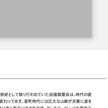
祇園
の祭祀として執り行われていた
御霊会は、時代の変
り変わってゆき、室町時代には巨大な山鉾が次第に姿を