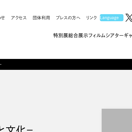
わせ
アクセス
団体利用
プレスの方へ
リンク
特別展
総合展示
フィルムシアター
ギ
－
と文化－