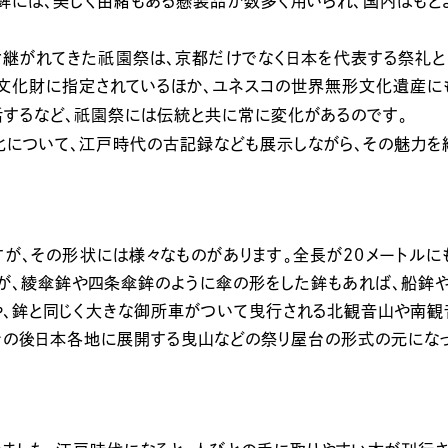
鉾には、美しく由緒もある懸装品が数多く用いられ、国内はもと
祇園
継がれてきた
祭は、京都だけでなく日本を代表する祭礼
文化財に指定されているほか、ユネスコの世界無形文化遺産にも
祇園
するなど、
祭には伝統と共に常に変化があるのです。
について、江戸時代の古記録なども展示しながら、その魅力を
が、その形状には様々なものがあります。全長が20メートル
すが、綾傘鉾や四条傘鉾のように傘の形をした鉾もあれば、船鉾
、鉾と同じく大きな御所車がついて曳行される北観音山や南観音
、その後日本各地に展開する曳山などの祭り屋台の形式の元になっ