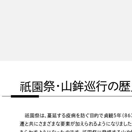
祇園
祭・山鉾巡行の
祇園
祭は、蔓延する疫病を防ぐ目的で貞観5年（8
遷と共にさまざまな要素が加えられるようになりまし