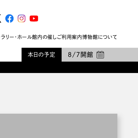
ャラリー・ホール
館内の催し
ご利用案内
博物館について
8/7
開館
本日の予定