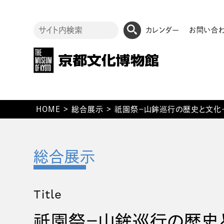
カレンダー
お問い合
祇園
HOME
>
総合展示
>
祭－山鉾巡行の歴史と文化
Title
祇園
祭－山鉾巡行の歴史