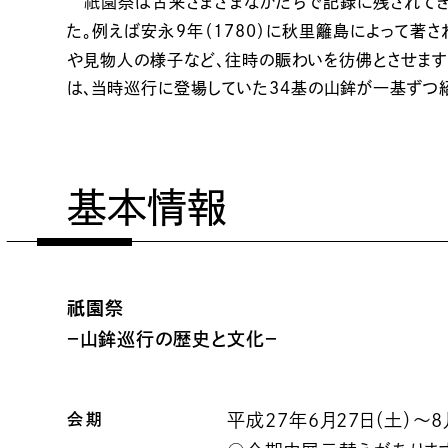
祇園
祭は古来さまざまなかたちで記録に残されてき
た。例えば安永９年（1780）に秋里籬島によって著さ
や見物人の様子など、往時の賑わいを彷佛とさせます
は、当時巡行に登場していた34基の山鉾が一基ずつ
基本情報
祇園
祭
－山鉾巡行の歴史と文化－
会期
平成27年6月27日（土）～8