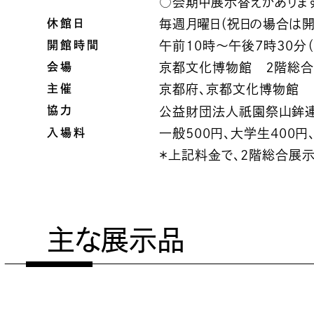
○会期中展示替えがありま
休館日
毎週月曜日（祝日の場合は開
開館時間
午前10時～午後7時30分
会場
京都文化博物館 ２階総
主催
京都府、京都文化博物館
祇園
協力
公益財団法人
祭山鉾
入場料
一般500円、大学生400
＊上記料金で、2階総合展示
主な展示品