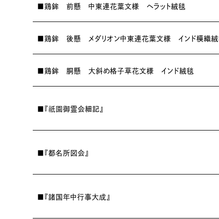
■鶏鉾 前懸 中東連花葉文様 ヘラット絨毯
■鶏鉾 後懸 メダリオン中東連花葉文様 インド模織絨
■鶏鉾 胴懸 大斜め格子草花文様 インド絨毯
祇園
■『
御霊会細記』
■『都名所図会』
■『諸国年中行事大成』