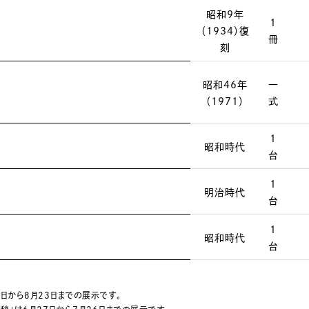
昭和9年
1
（1934）復
冊
刻
昭和46年
一
（1971）
式
1
昭和時代
台
1
明治時代
台
1
昭和時代
台
日から8月23日までの展示です。