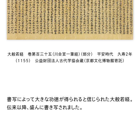
大般若経 巻第百三十五（川合宮一筆経）（部分） 平安時代 久寿2年
（1155） 公益財団法人古代学協会蔵（京都文化博物館寄託）
書写によって大きな功徳が得られると信じられた大般若経。
伝来以降、盛んに書き写されました。