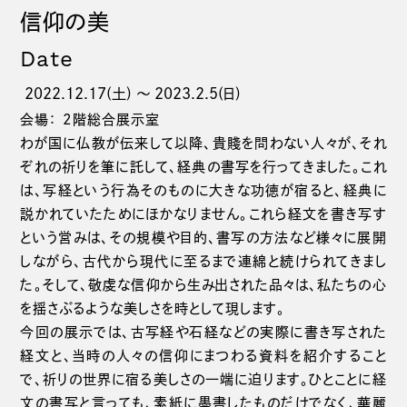
信仰の美
Date
2022.12.17(土) 〜 2023.2.5(日)
会場： 2階総合展示室
わが国に仏教が伝来して以降、貴賤を問わない人々が、それ
ぞれの祈りを筆に託して、経典の書写を行ってきました。これ
は、写経という行為そのものに大きな功徳が宿ると、経典に
説かれていたためにほかなりません。これら経文を書き写す
という営みは、その規模や目的、書写の方法など様々に展開
しながら、古代から現代に至るまで連綿と続けられてきまし
た。そして、敬虔な信仰から生み出された品々は、私たちの心
を揺さぶるような美しさを時として現します。
今回の展示では、古写経や石経などの実際に書き写された
経文と、当時の人々の信仰にまつわる資料を紹介すること
で、祈りの世界に宿る美しさの一端に迫ります。ひとことに経
文の書写と言っても、素紙に墨書したものだけでなく、華麗