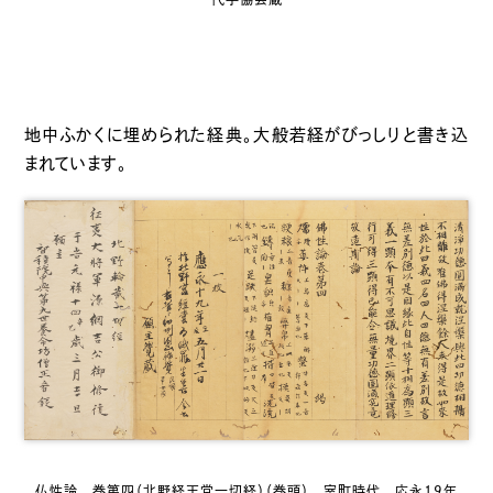
地中ふかくに埋められた経典。大般若経がびっしりと書き込
まれています。
仏性論 巻第四（北野経王堂一切経）（巻頭） 室町時代 応永19年