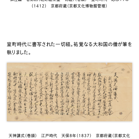
（1412） 京都府蔵（京都文化博物館管理）
室町時代に書写された一切経。祐覚なる大和国の僧が筆を
執りました。
天神講式（巻頭） 江戸時代 天保８年（1837） 京都府蔵（京都文化