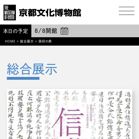
8/8
開館
本日の予定
HOME
>
総合展示
>
信仰の美