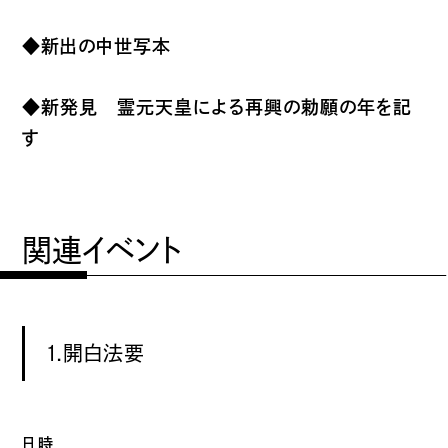
◆新出の中世写本
◆新発見 霊元天皇による再興の勅願の年を記
す
関連イベント
⒈開白法要
日時