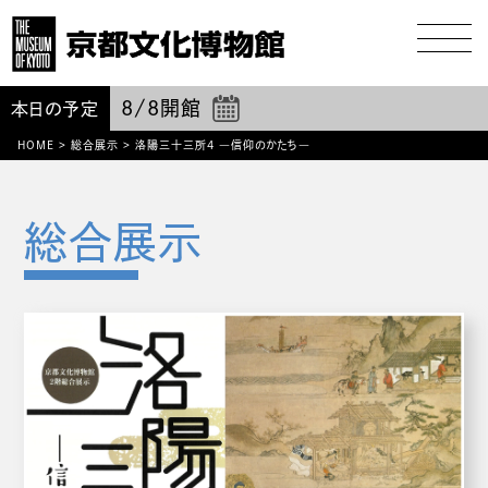
8/8
開館
本日の予定
HOME
>
総合展示
>
洛陽三十三所4 ―信仰のかたち―