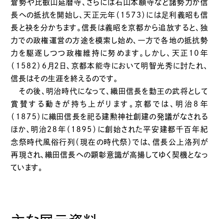
倉勢や比叡山延暦寺、さらには石山本願寺など諸勢力が信
長への抵抗を開始し、天正元年（1573）には足利義昭も信
長と袂を分かちます。信長は義昭を京都から追放すると、独
力での政権運営の方途を模索し始め、一方で各地の抵抗勢
力を駆逐しつつ政権維持に努めます。しかし、天正10年
（1582）６月２日、京都本能寺において明智光秀に討たれ、
信長はその生涯を終えるのです。
その後、明治時代になって、織田信長を勤王の武将として
賞賛する動きが持ち上がります。京都では、明治８年
（1875）に織田信長を祀る建勲神社創建の発議がなされる
ほか、明治28年（1895）に創始された平安建都千百年紀
念祭時代風俗行列（現在の時代祭）では、信長公上洛列が
再現され、織田信長への顕彰意識が高揚してゆく契機となっ
ています。