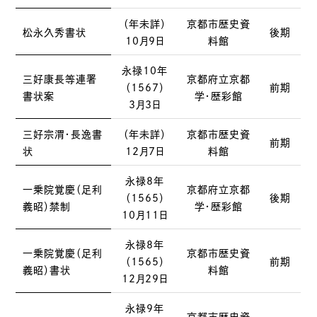
（年未詳）
京都市歴史資
松永久秀書状
後期
10月9日
料館
永禄10年
三好康長等連署
京都府立京都
（1567）
前期
書状案
学・歴彩館
3月3日
三好宗渭・長逸書
（年未詳）
京都市歴史資
前期
状
12月7日
料館
永禄8年
一乗院覚慶（足利
京都府立京都
（1565）
後期
義昭）禁制
学・歴彩館
10月11日
永禄8年
一乗院覚慶（足利
京都市歴史資
（1565）
前期
義昭）書状
料館
12月29日
永禄9年