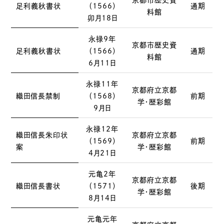
京都市歴史資
足利義秋書状
（1566）
通期
料館
卯月18日
永禄9年
京都市歴史資
足利義秋書状
（1566）
通期
料館
6月11日
永禄11年
京都府立京都
織田信長禁制
（1568）
前期
学・歴彩館
9月日
永禄12年
織田信長朱印状
京都府立京都
（1569）
前期
案
学・歴彩館
4月21日
元亀2年
京都府立京都
織田信長書状
（1571）
後期
学・歴彩館
8月14日
元亀元年