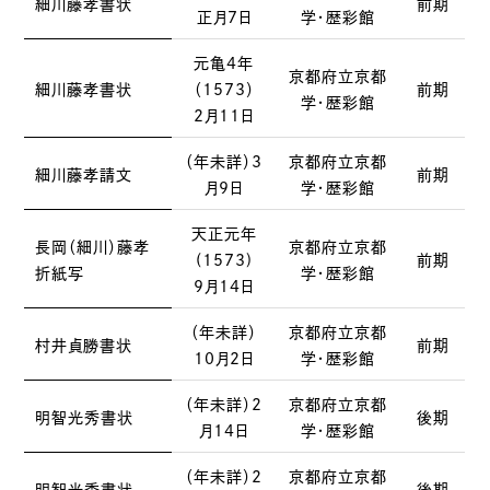
細川藤孝書状
前期
正月7日
学・歴彩館
元亀4年
京都府立京都
細川藤孝書状
（1573）
前期
学・歴彩館
2月11日
（年未詳）3
京都府立京都
細川藤孝請文
前期
月9日
学・歴彩館
天正元年
長岡（細川）藤孝
京都府立京都
(1573)
前期
折紙写
学・歴彩館
9月14日
（年未詳）
京都府立京都
村井貞勝書状
前期
10月2日
学・歴彩館
（年未詳）2
京都府立京都
明智光秀書状
後期
月14日
学・歴彩館
（年未詳）2
京都府立京都