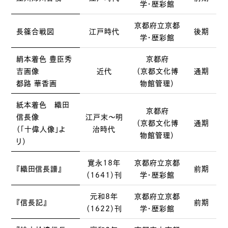
学・歴彩館
京都府立京都
長篠合戦図
江戸時代
後期
学・歴彩館
絹本着色 豊臣秀
京都府
吉画像
近代
（京都文化博
通期
都路 華香画
物館管理）
紙本着色 織田
京都府
信長像
江戸末〜明
（京都文化博
通期
（「十偉人像」よ
治時代
物館管理）
り）
寛永18年
京都府立京都
『織田信長譜』
前期
（1641）刊
学・歴彩館
元和8年
京都府立京都
『信長記』
前期
（1622）刊
学・歴彩館