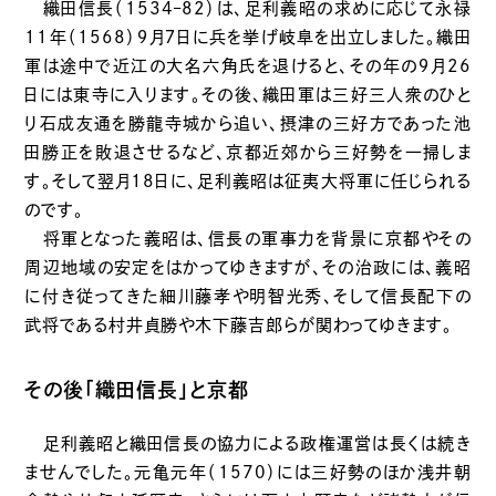
織田信長（1534–82）は、足利義昭の求めに応じて永禄
11年（1568）９月７日に兵を挙げ岐阜を出立しました。織田
軍は途中で近江の大名六角氏を退けると、その年の９月26
日には東寺に入ります。その後、織田軍は三好三人衆のひと
り石成友通を勝龍寺城から追い、摂津の三好方であった池
田勝正を敗退させるなど、京都近郊から三好勢を一掃しま
す。そして翌月18日に、足利義昭は征夷大将軍に任じられる
のです。
将軍となった義昭は、信長の軍事力を背景に京都やその
周辺地域の安定をはかってゆきますが、その治政には、義昭
に付き従ってきた細川藤孝や明智光秀、そして信長配下の
武将である村井貞勝や木下藤吉郎らが関わってゆきます。
その後「織田信長」と京都
足利義昭と織田信長の協力による政権運営は長くは続き
ませんでした。元亀元年（1570）には三好勢のほか浅井朝