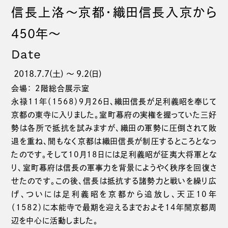
信長上洛～京都・織田信長入京から
450年～
Date
2018.7.7(土) 〜 9.2(日)
会場： 2階総合展示室
永禄11年（1568）９月26日、織田信長が足利義昭を奉じて
京都の東寺に入りました。室町幕府の実権を握っていた三好
勢は各所で抵抗を試みますが、織田の軍勢に圧倒されて敗
退を重ね、間もなく京都は織田信長が制圧するところとなっ
たのです。そして10月18日には足利義昭が征夷大将軍とな
り、室町幕府は信長の軍事力を背景にようやく秩序を回復さ
せたのです。この後、信長は抵抗する諸勢力と戦いを繰り広
げ、ついには足利義昭を京都から追放し、天正10年
（1582）に本能寺で最期を迎えるまでおよそ14年間京都周
辺を中心に活動しました。