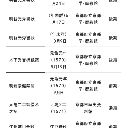
明智光秀書状
後期
月24日
学・歴彩館
（年未詳）6
京都府立京都
明智光秀書状
後期
月17日
学・歴彩館
（年未詳）
京都府立京都
明智光秀書状
後期
10月9日
学・歴彩館
元亀元年
京都府立京都
木下秀吉折紙案
(1570)
後期
学・歴彩館
8月19日
元亀元年
京都府立京都
朝倉景健禁制
（1570）
前期
学・歴彩館
9月日
元亀二年御借米
元亀2年
京都市歴史資
通期
之記
（1571）
料館
京都府立京都
江州姉川合戦
江戸時代
前期