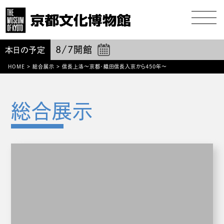
8/7
開館
本日の予定
HOME
>
総合展示
>
信長上洛～京都・織田信長入京から450年～