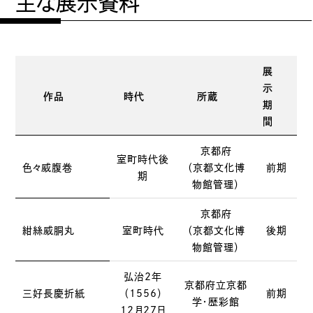
主な展示資料
展
示
作品
時代
所蔵
期
間
京都府
室町時代後
色々威腹巻
（京都文化博
前期
期
物館管理）
京都府
紺絲威胴丸
室町時代
（京都文化博
後期
物館管理）
弘治2年
京都府立京都
三好長慶折紙
（1556）
前期
学・歴彩館
12月27日