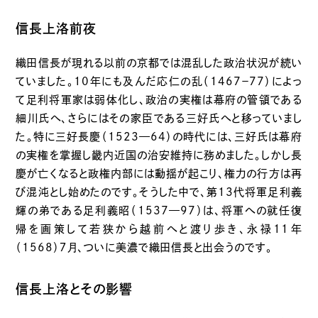
信長上洛前夜
織田信長が現れる以前の京都では混乱した政治状況が続い
ていました。10年にも及んだ応仁の乱（1467−77）によっ
て足利将軍家は弱体化し、政治の実権は幕府の管領である
細川氏へ、さらにはその家臣である三好氏へと移っていまし
た。特に三好長慶（1523—64）の時代には、三好氏は幕府
の実権を掌握し畿内近国の治安維持に務めました。しかし長
慶が亡くなると政権内部には動揺が起こり、権力の行方は再
び混沌とし始めたのです。そうした中で、第13代将軍足利義
輝の弟である足利義昭（1537—97）は、将軍への就任復
帰を画策して若狭から越前へと渡り歩き、永禄11年
（1568）７月、ついに美濃で織田信長と出会うのです。
信長上洛とその影響