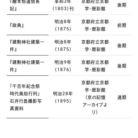
『繪本拾遺信長
享和3年
京都府立京都
後期
記』
（1803）刊
学・歴彩館
明治8年
京都府立京都
『政典』
前期
（1875）
学・歴彩館
『建勲神社建築一
明治8年
京都府立京都
後期
件』
（1875）
学・歴彩館
『建勲神社建築一
明治9年
京都府立京都
後期
件』
（1876）
学・歴彩館
京都府立京都
「千百年紀念祭
学・歴彩館
時代風俗行列」
明治28年
（京の記憶
通期
石井行昌撮影写
（1895）
アーカイブよ
真資料
り）