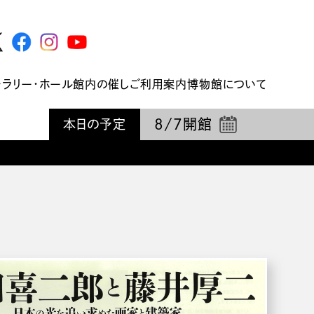
ャラリー・ホール
館内の催し
ご利用案内
博物館について
8/7
開館
本日の予定