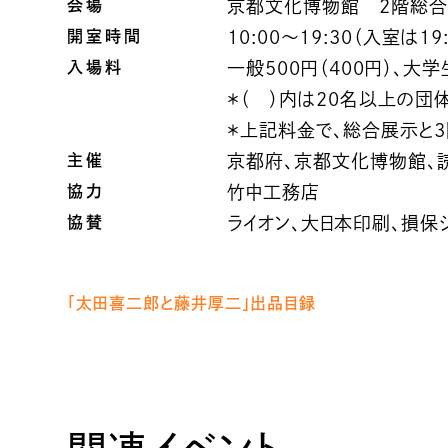
会場
京都文化博物館 2階総合
開室時間
10:00～19:30（入室は19
入場料
一般500円（400円）、大
＊（ ）内は20名以上の団
＊上記料金で、総合展示と
主催
京都府、京都文化博物館、
協力
竹中工務店
協賛
ライオン、大日本印刷、損保
「太田喜二郎と藤井厚二」出品目録