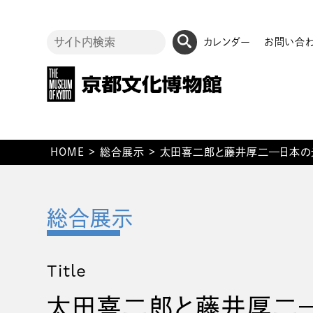
カレンダー
お問い合
HOME
>
総合展示
>
太田喜二郎と藤井厚二—日本の
Title
太田喜二郎と藤井厚二