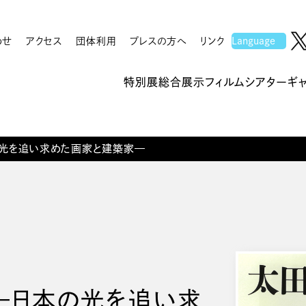
わせ
アクセス
団体利用
プレスの方へ
リンク
特別展
総合展示
フィルムシアター
ギ
光を追い求めた画家と建築家—
—日本の光を追い求