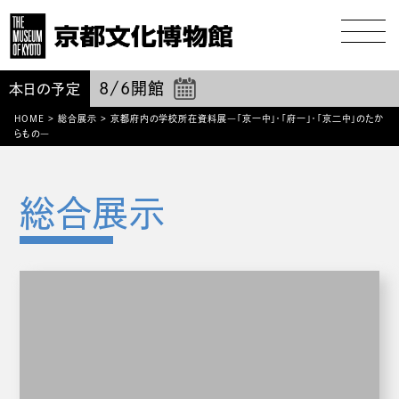
8/6
開館
本日の予定
HOME
>
総合展示
>
京都府内の学校所在資料展―「京一中」・「府一」・「京二中」のたか
らもの―