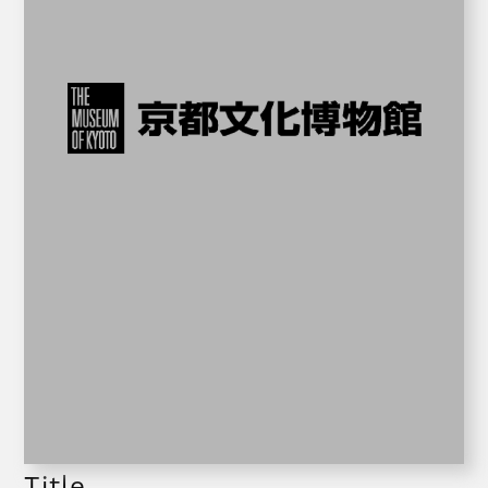
Title