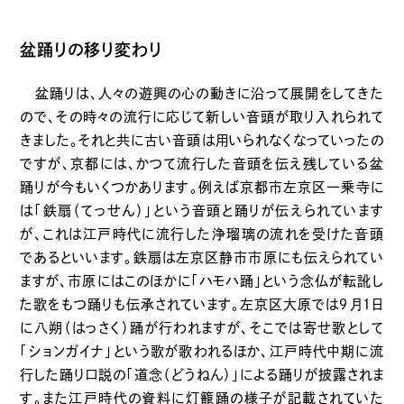
盆踊りの移り変わり
盆踊りは、人々の遊興の心の動きに沿って展開をしてきた
ので、その時々の流行に応じて新しい音頭が取り入れられて
きました。それと共に古い音頭は用いられなくなっていったの
ですが、京都には、かつて流行した音頭を伝え残している盆
踊りが今もいくつかあります。例えば京都市左京区一乗寺に
は「鉄扇（てっせん）」という音頭と踊りが伝えられています
が、これは江戸時代に流行した浄瑠璃の流れを受けた音頭
であるといいます。鉄扇は左京区静市市原にも伝えられてい
ますが、市原にはこのほかに「ハモハ踊」という念仏が転訛し
た歌をもつ踊りも伝承されています。左京区大原では９月１日
に八朔（はっさく）踊が行われますが、そこでは寄せ歌として
「ションガイナ」という歌が歌われるほか、江戸時代中期に流
行した踊り口説の「道念（どうねん）」による踊りが披露されま
す。また江戸時代の資料に灯籠踊の様子が記載されていた