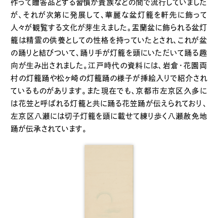
作って贈答品とする習慣が貴族などの間で流行していました
が、それが次第に発展して、華麗な盆灯籠を軒先に飾って
人々が観覧する文化が芽生えました。盂蘭盆に飾られる盆灯
籠は精霊の供養としての性格を持っていたとされ、これが盆
の踊りと結びついて、踊り手が灯籠を頭にいただいて踊る趣
向が生み出されました。江戸時代の資料には、岩倉・花園両
村の灯籠踊や松ヶ崎の灯籠踊の様子が挿絵入りで紹介され
ているものがあります。また現在でも、京都市左京区久多に
は花笠と呼ばれる灯籠と共に踊る花笠踊が伝えられており、
左京区八瀬には切子灯籠を頭に載せて練り歩く八瀬赦免地
踊が伝承されています。