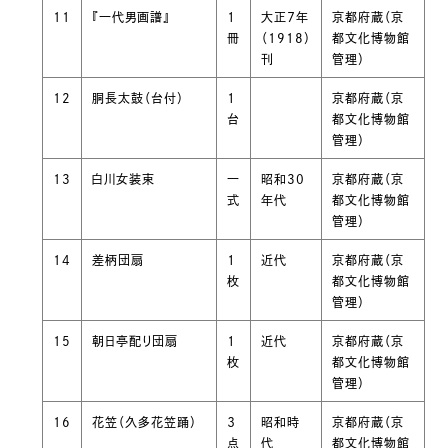
11
『一代男画譜』
１
大正７年
京都府蔵（京
冊
（1918）
都文化博物館
刊
管理）
12
胴長太鼓（台付）
１
京都府蔵（京
台
都文化博物館
管理）
13
白川女装束
一
昭和30
京都府蔵（京
式
年代
都文化博物館
管理）
14
差柄団扇
１
近代
京都府蔵（京
枚
都文化博物館
管理）
15
朝日亭配り団扇
１
近代
京都府蔵（京
枚
都文化博物館
管理）
16
花笠（久多花笠踊）
３
昭和時
京都府蔵（京
点
代
都文化博物館