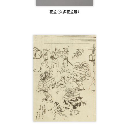
花笠（久多花笠踊）