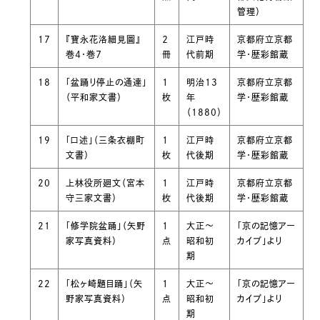
管理）
17
『寶永花洛細見圖』
２
江戸時
京都府立京都
巻４・巻７
冊
代前期
学・歴彩館蔵
18
「盆踊り停止の通達」
１
明治13
京都府立京都
（平和家文書）
枚
年
学・歴彩館蔵
（1880）
19
「口述」（三条衣棚町
１
江戸時
京都府立京都
文書）
枚
代後期
学・歴彩館蔵
20
上林役所廻文（宮本
１
江戸時
京都府立京都
守三家文書）
枚
代後期
学・歴彩館蔵
21
「修学院盆踊」（矢野
１
大正～
「京の記憶アー
家写真資料）
点
昭和初
カイブ」より
期
22
「松ヶ崎題目踊」（矢
１
大正～
「京の記憶アー
野家写真資料）
点
昭和初
カイブ」より
期