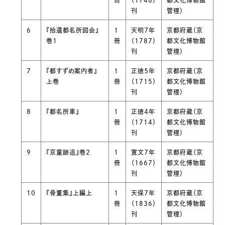
冊
（1746）
都文化博物館
刊
管理）
6
『拾遺都名所図会』
１
天明７年
京都府蔵（京
巻１
冊
（1787）
都文化博物館
刊
管理）
7
『都すずめ案内者』
１
正徳５年
京都府蔵（京
上巻
冊
（1715）
都文化博物館
刊
管理）
8
『都名所車』
１
正徳４年
京都府蔵（京
冊
（1714）
都文化博物館
刊
管理）
9
『京童跡追』巻２
１
寛文７年
京都府蔵（京
冊
（1667）
都文化博物館
刊
管理）
10
『骨董集』上編上
１
天保７年
京都府蔵（京
冊
（1836）
都文化博物館
刊
管理）