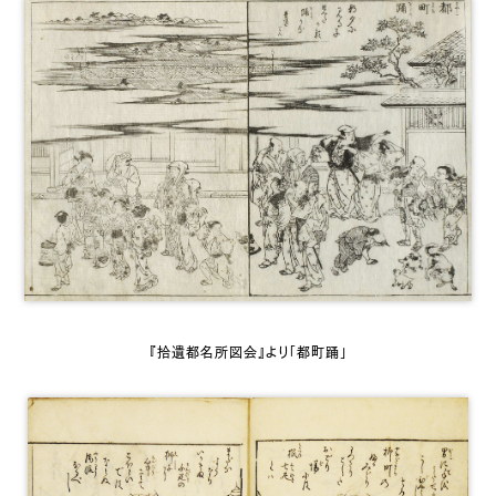
『拾遺都名所図会』より「都町踊」