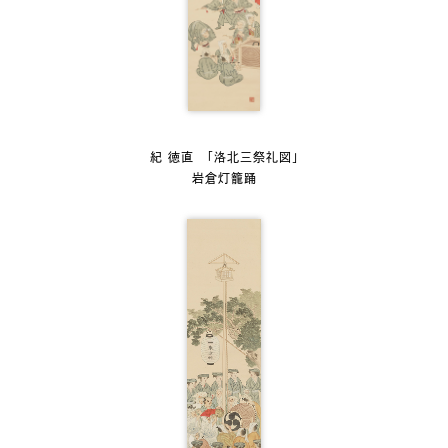
紀 徳直 「洛北三祭礼図」
岩倉灯籠踊