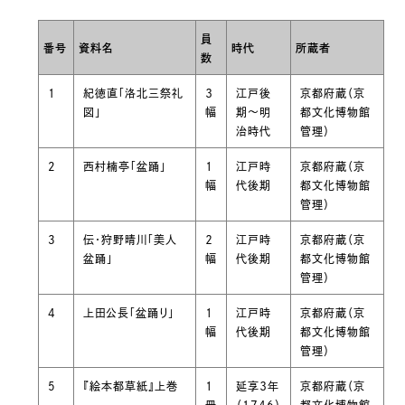
員
番号
資料名
時代
所蔵者
数
1
紀徳直「洛北三祭礼
３
江戸後
京都府蔵（京
図」
幅
期〜明
都文化博物館
治時代
管理）
2
西村楠亭「盆踊」
１
江戸時
京都府蔵（京
幅
代後期
都文化博物館
管理）
3
伝・狩野晴川「美人
２
江戸時
京都府蔵（京
盆踊」
幅
代後期
都文化博物館
管理）
4
上田公長「盆踊り」
１
江戸時
京都府蔵（京
幅
代後期
都文化博物館
管理）
5
『絵本都草紙』上巻
１
延享３年
京都府蔵（京