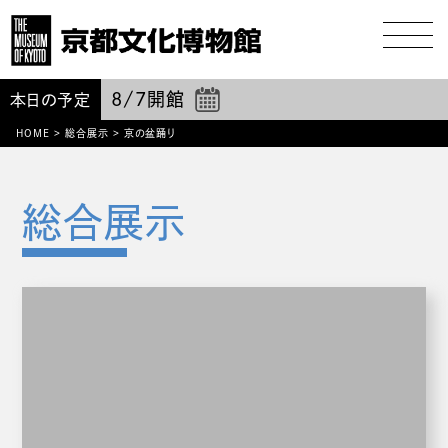
8/7
開館
本日の予定
HOME
>
総合展示
>
京の盆踊り