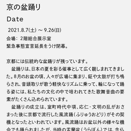
京の盆踊り
Date
2021.8.7(土) 〜 9.26(日)
会場： 2階総合展示室
緊急事態宣言延長をうけ閉幕。
京都には伝統的な盆踊りが残っています。
盆踊りは、日本の夏を彩る催事として広く親しまれてきまし
た。8月のお盆の頃、人々が広場に集まり、鉦や太鼓が打ち鳴
らされ、音頭取りが歌う軽快なリズムに乗って、輪になって踊
る姿には、私たちの文化の中で培われてきた歌舞音曲の要
素がたくさん込められています。
盆踊りの成立は、室町時代中頃、応仁・文明の乱がおさ
まった後に京都で流行した風流踊（ふりゅうおどり）がその契
機となったといわれています。風流踊はお盆以外の様々な機
会でも踊られましたが、当時の盂蘭盆（うらぼん）では、念仏