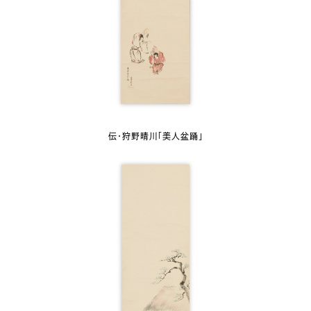
伝・狩野晴川「美人盆踊」