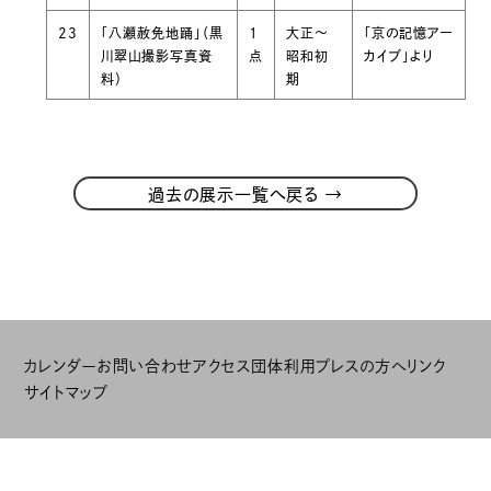
23
「八瀬赦免地踊」（黒
１
大正～
「京の記憶アー
川翠山撮影写真資
点
昭和初
カイブ」より
料）
期
→
過去の展示一覧へ戻る
カレンダー
お問い合わせ
アクセス
団体利用
プレスの方へ
リンク
サイトマップ