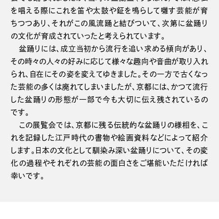
を唱える際にこれを笛や太鼓や鉦を鳴らして囃す芸能が育
ちつつあり、それがこの風流踊と結びついて、次第に盆踊り
の文化が育成されていったと考えられています。
盆踊りには、成立当初から流行を追い求める傾向があり、
その時々の人々の好みに応じて様々な趣向や音曲が取り入れ
られ、自在にその姿を変えてゆきました。その一方で古くなっ
た芸能の多くは廃れてしまいましたが、京都には、かつて流行
した盆踊りの形態が一部で今も大切に伝え残されているの
です。
この展覧会では、京都に残る伝統的な盆踊りの様相を、こ
れを記録した江戸時代の書物や絵画資料などによって紹介
します。日本の文化として馴染み深い盆踊りについて、その変
化の過程やそれぞれの芸能の面白さをご堪能いただければ
幸いです。