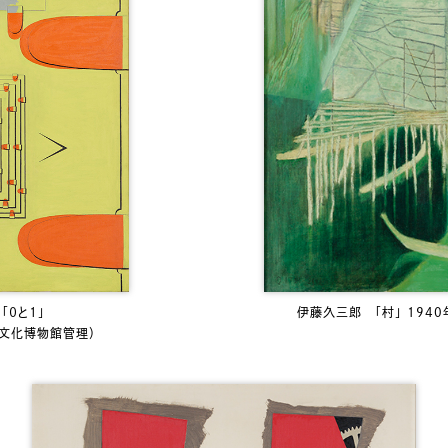
「０と１」
伊藤久三郎 「村」 194
都文化博物館管理）