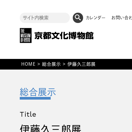
カレンダー
お問い合
HOME
>
総合展示
>
伊藤久三郎展
Title
伊藤久三郎展