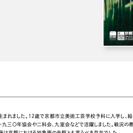
に生まれました。12歳で京都市立美術工芸学校予科に入学し、絵
一九三〇年協会や二科会、九室会などで活躍しました。戦況の悪化
伊藤は京都における抽象画の先駆とも言うべき存在でした。