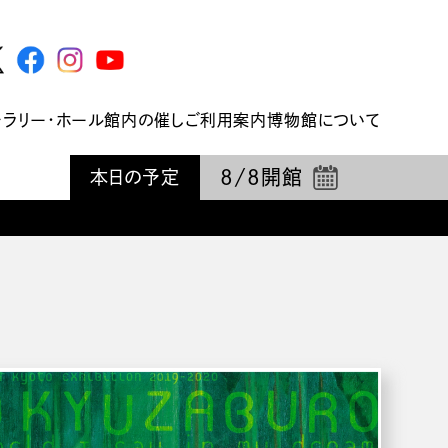
ャラリー・ホール
館内の催し
ご利用案内
博物館について
8/8
開館
本日の予定