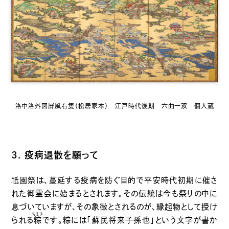
洛中洛外図屏風右隻（松居家本） 江戸時代後期 六曲一双 個人蔵
3. 疫病退散を願って
祇園
祭は、蔓延する疫病を防ぐ目的で平安時代初期に催さ
れた御霊会に始まるとされます。その伝統は今も祭りの中に
息づいていますが、その象徴とされるのが、縁起物として授け
ちまき
られる
粽
です。粽には「蘇民将来子孫也」という文字が書か