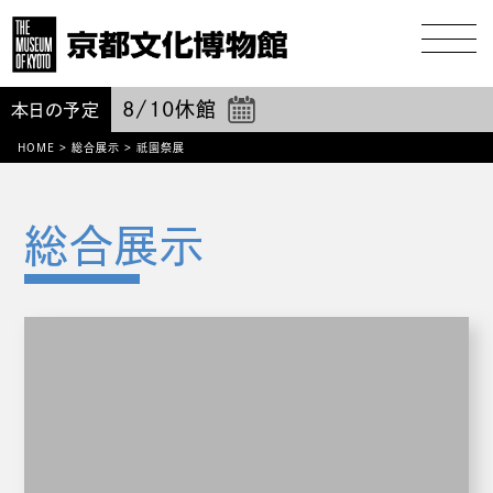
8/10
休館
本日の予定
祇園
HOME
>
総合展示
>
祭展