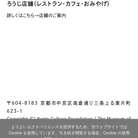
ろうじ店舗（レストラン・カフェ・おみやげ）
詳しくはこちら→店舗のご案内
〒604-8183 京都市中京区高倉通り三条上る東片町
623-1
Copyright (C) Kyoto Culture Foundation / The Museum of
Kyoto All rights reserved.
よりよいエクスペリエンスを提供するため、当ウェブサイトでは
Cookie を使用しています。引き続き閲覧する場合、Cookie の使用