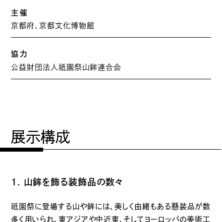
主催
京都府、京都文化博物館
協力
祇園
公益財団法人
祭山鉾連合会
展示構成
１. 山鉾を飾る装飾品の数々
祇園
祭に登場する山や鉾には、美しく由緒もある懸装品が数
多く用いられ、東アジアや中近東、そしてヨーロッパの美術工