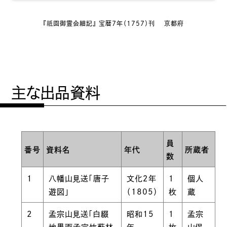
祇園
『
御霊会細記』 宝暦７年（1757）刊 京都府
主な出品資料
員
番号
資料名
年代
所蔵者
数
1
八幡山見送「唐子
文化２年
１
個人
遊図」
（1805）
枚
蔵
2
孟宗山見送「白綴
昭和15
１
孟宗