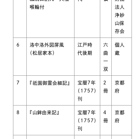
喉輪付
法人
浄妙
山保
存会
6
洛中洛外図屏風
江戸時
六
個人
（松居家本）
代後期
曲
蔵
一
双
祇園
7
宝暦７年
２
京都
『
御霊会細記』
（1757）
冊
府
刊
8
『山鉾由来記』
宝暦７年
４
京都
（1757）
冊
府
刊