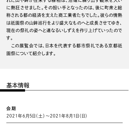
れた山や鉾が往来する様相は、沿道に繰り出す観衆を大い
に熱狂させました。その担い手となったのは、後に町衆と総
称される都の経済を支えた商工業者たちでした。彼らの情熱
祇園
は
祭の山鉾巡行をより盛大なものへと成長させてゆき、
現在の祭礼の姿ヘと連なるいしずえを作り上げていったので
す。
祇
この展覧会では、日本を代表する都市祭礼である京都
園
祭について紹介します。
基本情報
会期
2021年6月5日（土）〜2021年8月1日（日）