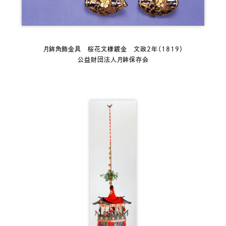
月鉾角飾金具 桜花文様鍍金 文政２年（1819）
公益財団法人月鉾保存会