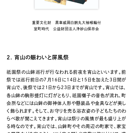
重要文化財 黒韋威肩白胴丸大袖喉輪付
室町時代 公益財団法人浄妙山保存会
2. 宵山の賑わいと屏風祭
祇園
祭の山鉾巡行が行なわれる前夜を宵山といいます。前
祭では巡行前日の７月16日に14日と15日を加えた３日間が
宵山で、後祭では21日から23日までが宵山です。宵山では、
祇園
各山鉾の駒形提灯に灯がともり、
囃子の音色が流れ、町
会所などには山鉾の御神体人形や懸装品や金具などが美し
く飾られます。そして、お守りを売る浴衣姿の子どもたちのわ
らべ歌が聞こえてきます。宵山は祭りの風情が最も盛り上が
る時なのです。宵山では、山鉾町やその周辺の町家で、家宝