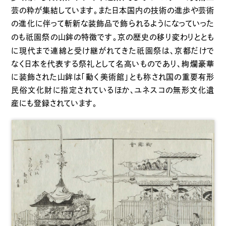
芸の粋が集結しています。また日本国内の技術の進歩や芸術
の進化に伴って斬新な装飾品で飾られるようになっていった
祇園
のも
祭の山鉾の特徴です。京の歴史の移り変わりととも
祇園
に現代まで連綿と受け継がれてきた
祭は、京都だけで
なく日本を代表する祭礼として名高いものであり、絢爛豪華
に装飾された山鉾は「動く美術館」とも称され国の重要有形
民俗文化財に指定されているほか、ユネスコの無形文化遺
産にも登録されています。