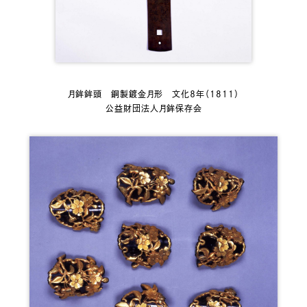
月鉾鉾頭 銅製鍍金月形 文化８年（1811）
公益財団法人月鉾保存会