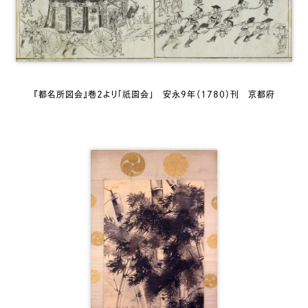
祇園
『都名所図会』巻２より「
会」 安永9年（1780）刊 京都府