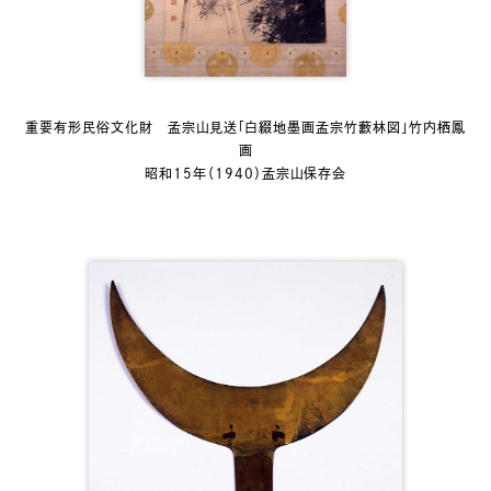
重要有形民俗文化財 孟宗山見送「白綴地墨画孟宗竹藪林図」竹内栖鳳
画
昭和15年（1940）孟宗山保存会