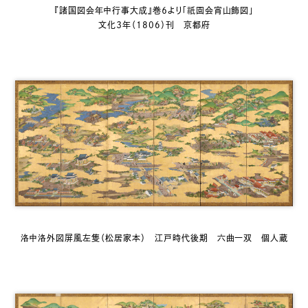
祇園
『諸国図会年中行事大成』巻６より「
会宵山飾図」
文化３年（1806）刊 京都府
洛中洛外図屏風左隻（松居家本） 江戸時代後期 六曲一双 個人蔵