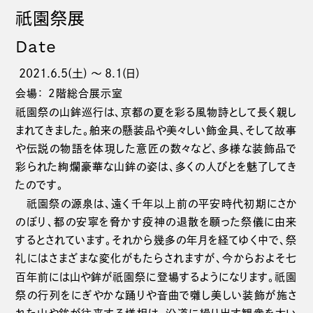
祇園
祭展
Date
2021.6.5(土) 〜 8.1(日)
会場： 2階総合展示室
祇園
祭の山鉾巡行は、京都の夏を彩る風物詩として長く親し
まれてきました。舶来の懸装品や美々しい飾金具、そして故事
や伝説の物語を体現した意匠の数々など、多様な装飾品で
彩られた絢爛豪華な山鉾の姿は、多くの人びとを魅了してき
たのです。
祇園
祭の源泉は、遠く千年以上前の平安時代初期にさか
のぼり、都の安寧を脅かす疫神の退散を願った祭儀に由来
するとされています。それから幾多の年月を経てゆく中で、祭
礼にはさまざまな変化がもたらされますが、今からおよそ七
祇園
祇園
百年前には山や鉾が
祭に登場するようになります。
祭の行列をにぎやかな踊りや音曲で囃し美しい装飾が施さ