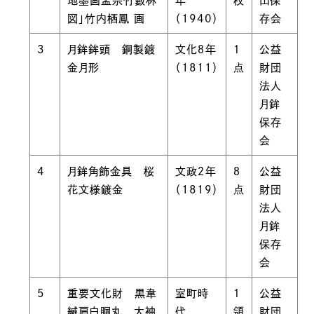
地墨画孟宗竹藪林
年
枚
山保
図」竹内栖鳳 画
（1940）
存会
3
月鉾鉾頭 銅製鍍
文化８年
１
公益
金月形
（1811）
点
財団
法人
月鉾
保存
会
4
月鉾角飾金具 桜
文政２年
８
公益
花文様鍍金
（1819）
点
財団
法人
月鉾
保存
会
5
重要文化財 黒韋
室町時
１
公益
縅肩白胴丸 大袖
代
領
財団