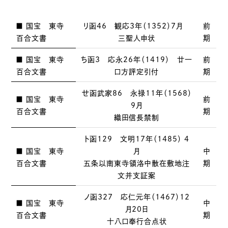
■ 国宝 東寺
リ函46 観応3年（1352）7月
前
百合文書
三聖人申状
期
■ 国宝 東寺
ち函3 応永26年（1419） 廿一
前
百合文書
口方評定引付
期
せ函武家86 永禄11年（1568）
■ 国宝 東寺
前
9月
百合文書
期
織田信長禁制
ト函129 文明17年（1485） 4
■ 国宝 東寺
月
中
百合文書
五条以南東寺領洛中散在敷地注
期
文并支証案
ノ函327 応仁元年（1467）12
■ 国宝 東寺
中
月20日
百合文書
期
十八口奉行合点状