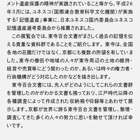
メント遺産保護の精神が実践されていること等から、平成２６
年３月には、ユネスコ（国際連合教育科学文化機関）が実施
する「記憶遺産」事業に、日本ユネスコ国内委員会ユネスコ
記憶遺産選考委員会から推薦されました。
この展覧会では、東寺百合文書がまさしく過去の記憶を伝
える貴重な資料群であることをご紹介します。 東寺は、全国
各地の荘園だけではなく、京都にも複数の所領を有していま
した。東寺の僧侶や地域の人々が東寺周辺の土地の維持・
経営や売買等にどう関わったのか、あるいは時々の権力者・
行政機構がどう対応したのかなどを描き出します。
東寺百合文書には、先人がどのようにしてこれらの文書群
を管理したのかがわかる文書も残っており、江戸時代以降の
各種調査によって作成された収納箱や目録等とあわせて展
示します。京都が世界に誇る東寺百合文書を管理し、整理・
調査してきた多くの人々の努力に思いを馳せて頂ければ幸
いです。