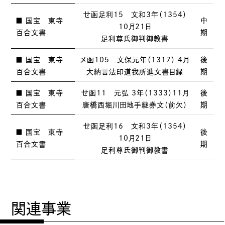
せ函足利15 文和3年（1354）
■ 国宝 東寺
中
10月21日
百合文書
期
足利尊氏御判御教書
■ 国宝 東寺
メ函105 文保元年（1317） 4月
後
百合文書
大納言法印道我所進文書目録
期
■ 国宝 東寺
せ函11 元弘 3年（1333）11月
後
百合文書
唐橋西堀川田地手継券文（前欠）
期
せ函足利16 文和3年（1354）
■ 国宝 東寺
後
10月21日
百合文書
期
足利尊氏御判御教書
関連事業