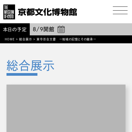
8/9
開館
本日の予定
HOME
>
総合展示
>
東寺百合文書 ー地域の記憶とその継承ー