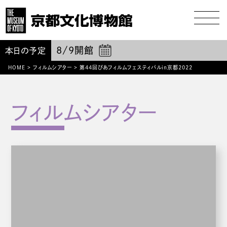
8/9
開館
本日の予定
HOME
>
フィルムシアター
>
第44回ぴあフィルムフェスティバルin京都2022