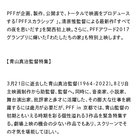
PFFが企画、製作、公開まで、トータルで映画をプロデュース
する「PFFスカラシップ 」。清原惟監督による最新作『すべて
の夜を思いだす』を関西初上映。さらに、PFFアワード2017
グランプリに輝いた『わたしたちの家』も特別上映します。
【青山真治監督特集】
3月21日に逝去した青山真治監督(1964-2022)。8ミリ自
主映画制作から助監督、監督へ。同時に、音楽家、小説家、
舞台演出家、批評家と多才に活躍した、その膨大な仕事を網
羅するには歳月が必要だが、PFF in 京都では、青山監督の
初期ともいえる時期を彩る個性溢れる3作品を緊急特集す
る。劇場上映の機会の少ない作品でもあり、スクリーンでそ
の才気を堪能してほしい。