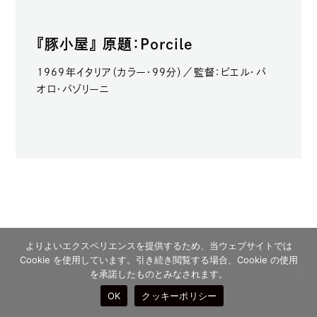
『豚小屋』 原題：Porcile
1969年イタリア（カラー・99分）／監督：ピエル・パ
オロ・パゾリーニ
よりよいエクスペリエンスを提供するため、当ウェブサイトでは
11月23日（水・祝）
Cookie を使用しています。引き続き閲覧する場合、Cookie の使用
11：00〜
を承諾したものとみなされます。
OK
クッキーポリシー