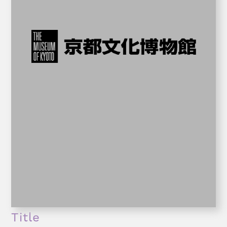
Title