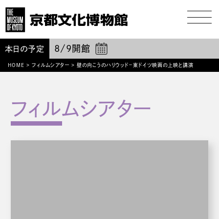
8/9
開館
本日の予定
HOME
>
フィルムシアター
>
壁の向こうのハリウッド−東ドイツ映画の上映と講演