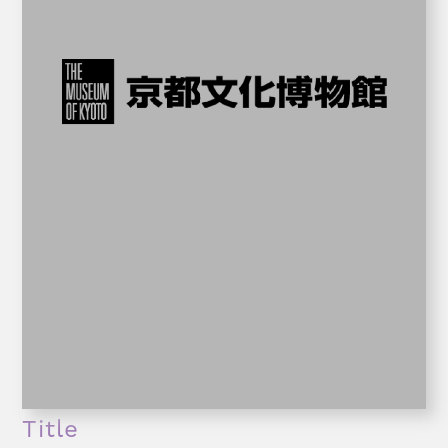
Title