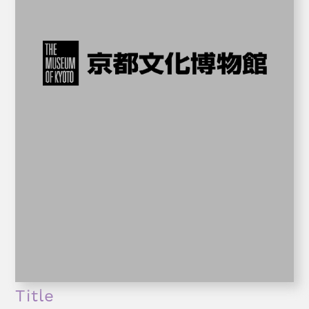
Title