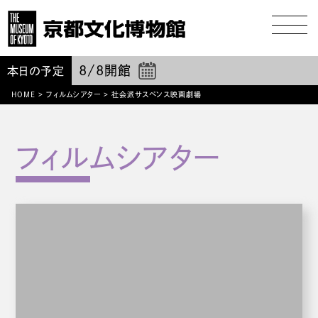
8/8
開館
本日の予定
HOME
>
フィルムシアター
>
社会派サスペンス映画劇場