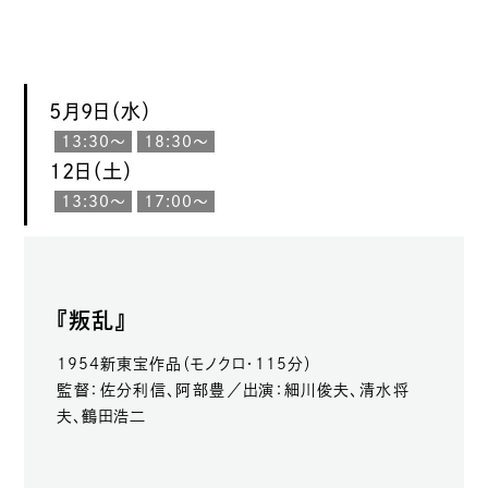
5月9日（水）
13:30〜
18:30〜
12日（土）
13:30〜
17:00〜
『叛乱』
1954新東宝作品（モノクロ・115分）
監督：佐分利信、阿部豊／出演：細川俊夫、清水将
夫、鶴田浩二