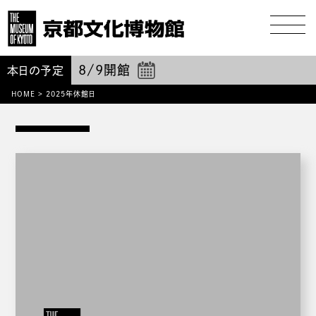
8/9
開館
本日の予定
HOME
>
2025年休館日