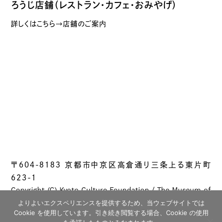
ろうじ店舗（レストラン・カフェ・おみやげ）
詳しくはこちら→店舗のご案内
〒604-8183 京都市中京区高倉通り三条上る東片町
623-1
Copyright (C) Kyoto Culture Foundation / The Museum of
Kyoto All rights reserved.
よりよいエクスペリエンスを提供するため、当ウェブサイトでは
Cookie を使用しています。引き続き閲覧する場合、Cookie の使用